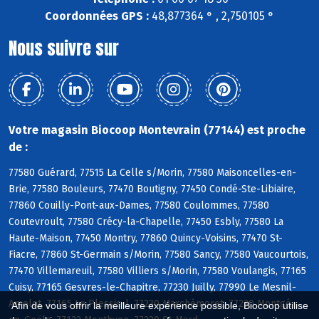
Coordonnées GPS :
48,877364 ° , 2,750105 °
Nous suivre sur
Votre magasin Biocoop Montevrain (77144) est proche
de :
77580 Guérard, 77515 La Celle s/Morin, 77580 Maisoncelles-en-
Brie, 77580 Bouleurs, 77470 Boutigny, 77450 Condé-Ste-Libiaire,
77860 Couilly-Pont-aux-Dames, 77580 Coulommes, 77580
Coutevroult, 77580 Crécy-la-Chapelle, 77450 Esbly, 77580 La
Haute-Maison, 77450 Montry, 77860 Quincy-Voisins, 77470 St-
Fiacre, 77860 St-Germain s/Morin, 77580 Sancy, 77580 Vaucourtois,
77470 Villemareuil, 77580 Villiers s/Morin, 77580 Voulangis, 77165
Cuisy, 77165 Gesvres-le-Chapitre, 77230 Juilly, 77990 Le Mesnil-
Amelot, 77165 Le Plessis-l, 77230 Marchémoret, 77230 Montgé-
Afin de vous offrir la meilleure expérience possible, Biocoop utilise