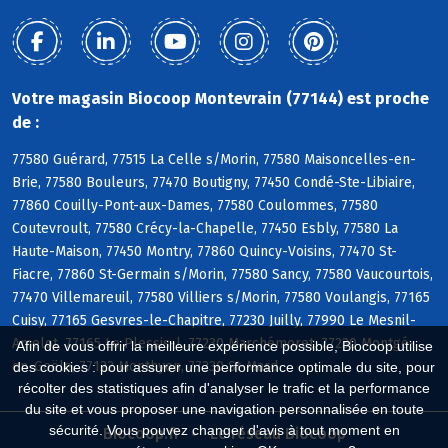
Votre magasin Biocoop Montevrain (77144) est proche
de :
77580 Guérard, 77515 La Celle s/Morin, 77580 Maisoncelles-en-
Brie, 77580 Bouleurs, 77470 Boutigny, 77450 Condé-Ste-Libiaire,
77860 Couilly-Pont-aux-Dames, 77580 Coulommes, 77580
Coutevroult, 77580 Crécy-la-Chapelle, 77450 Esbly, 77580 La
Haute-Maison, 77450 Montry, 77860 Quincy-Voisins, 77470 St-
Fiacre, 77860 St-Germain s/Morin, 77580 Sancy, 77580 Vaucourtois,
77470 Villemareuil, 77580 Villiers s/Morin, 77580 Voulangis, 77165
Cuisy, 77165 Gesvres-le-Chapitre, 77230 Juilly, 77990 Le Mesnil-
Amelot, 77165 Le Plessis-l, 77230 Marchémoret, 77230 Montgé-
Afin de vous offrir la meilleure expérience possible, Biocoop utilise
en-Goële, 77122 Monthyon, 77230 St-Mard
des cookies : pour assurer une performance optimale du site, pour
récolter des statistiques afin d'analyser le trafic et la performance
du site et vous proposer une navigation personnalisée en toute
sécurité. Vous pouvez changer d'avis à tout moment en
Biocoop.fr
Le réseau Biocoop