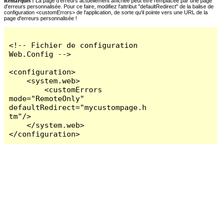
Remarques :
La page d'erreurs actuellement affichée peut être remplacée par une page
d'erreurs personnalisée. Pour ce faire, modifiez l'attribut "defaultRedirect" de la balise de
configuration <customErrors> de l'application, de sorte qu'il pointe vers une URL de la
page d'erreurs personnalisée !
<!-- Fichier de configuration 
Web.Config -->

<configuration>

    <system.web>

        <customErrors 
mode="RemoteOnly" 
defaultRedirect="mycustompage.h
tm"/>

    </system.web>

</configuration>