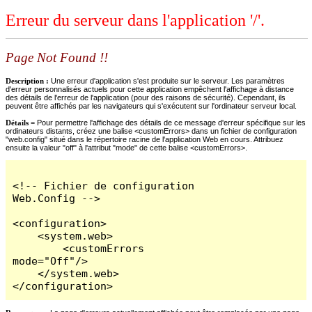
Erreur du serveur dans l'application '/'.
Page Not Found !!
Description :
Une erreur d'application s'est produite sur le serveur. Les paramètres
d'erreur personnalisés actuels pour cette application empêchent l'affichage à distance
des détails de l'erreur de l'application (pour des raisons de sécurité). Cependant, ils
peuvent être affichés par les navigateurs qui s'exécutent sur l'ordinateur serveur local.
Détails =
Pour permettre l'affichage des détails de ce message d'erreur spécifique sur les
ordinateurs distants, créez une balise <customErrors> dans un fichier de configuration
"web.config" situé dans le répertoire racine de l'application Web en cours. Attribuez
ensuite la valeur "off" à l'attribut "mode" de cette balise <customErrors>.
<!-- Fichier de configuration 
Web.Config -->

<configuration>

    <system.web>

        <customErrors 
mode="Off"/>

    </system.web>

</configuration>