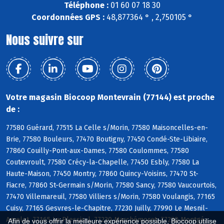
Téléphone :
01 60 07 18 30
Coordonnées GPS :
48,877364 ° , 2,750105 °
Nous suivre sur
Votre magasin Biocoop Montevrain (77144) est proche
de :
77580 Guérard, 77515 La Celle s/Morin, 77580 Maisoncelles-en-
Brie, 77580 Bouleurs, 77470 Boutigny, 77450 Condé-Ste-Libiaire,
77860 Couilly-Pont-aux-Dames, 77580 Coulommes, 77580
Coutevroult, 77580 Crécy-la-Chapelle, 77450 Esbly, 77580 La
Haute-Maison, 77450 Montry, 77860 Quincy-Voisins, 77470 St-
Fiacre, 77860 St-Germain s/Morin, 77580 Sancy, 77580 Vaucourtois,
77470 Villemareuil, 77580 Villiers s/Morin, 77580 Voulangis, 77165
Cuisy, 77165 Gesvres-le-Chapitre, 77230 Juilly, 77990 Le Mesnil-
Amelot, 77165 Le Plessis-l, 77230 Marchémoret, 77230 Montgé-
Afin de vous offrir la meilleure expérience possible, Biocoop utilise