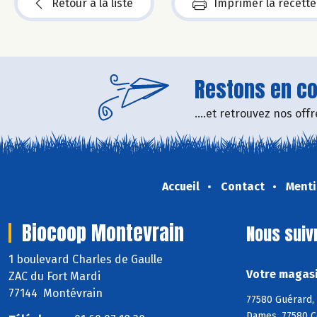
Retour à la liste
Imprimer la recette
Restons en con
....et retrouvez nos of
Accueil
Contact
Menti
Biocoop Montevrain
Nous suiv
1 boulevard Charles de Gaulle
Votre magasi
ZAC du Fort Mardi
77144 Montévrain
77580 Guérard, 
Dames, 77580 C