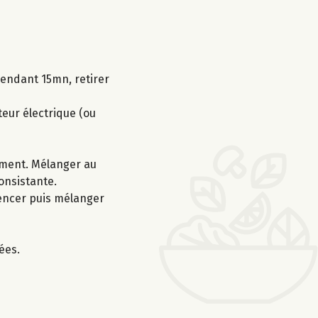
 pendant 15mn, retirer
teur électrique (ou
ement. Mélanger au
consistante.
mencer puis mélanger
ées.