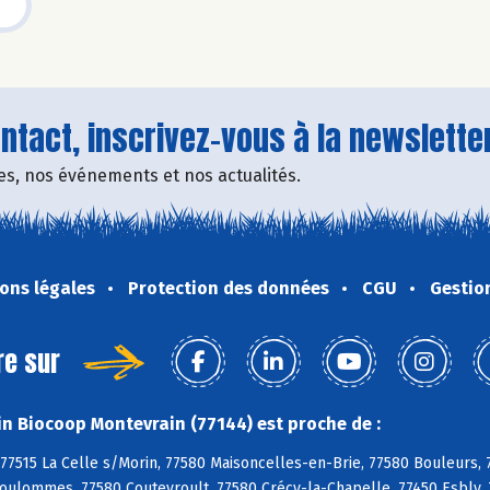
tact, inscrivez-vous à la newsletter
fres, nos événements et nos actualités.
ons légales
Protection des données
CGU
Gestio
re sur
n Biocoop Montevrain (77144) est proche de :
77515 La Celle s/Morin, 77580 Maisoncelles-en-Brie, 77580 Bouleurs, 
oulommes, 77580 Coutevroult, 77580 Crécy-la-Chapelle, 77450 Esbly, 7