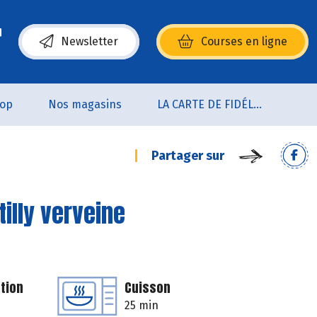
Newsletter
Courses en ligne
(s’ouvre dans une nouvelle fenêtre)
oop
Nos magasins
LA CARTE DE FIDÉLITÉ
Partager sur
illy verveine
tion
Cuisson
25 min