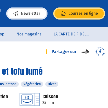
Newsletter
Courses en ligne
(s’ouvre dans une nouvelle fenêtre)
oop
Nos magasins
LA CARTE DE FIDÉLITÉ
Partager sur
 et tofu fumé
ns lactose
Végétarien
Hiver
tion
Cuisson
25 min