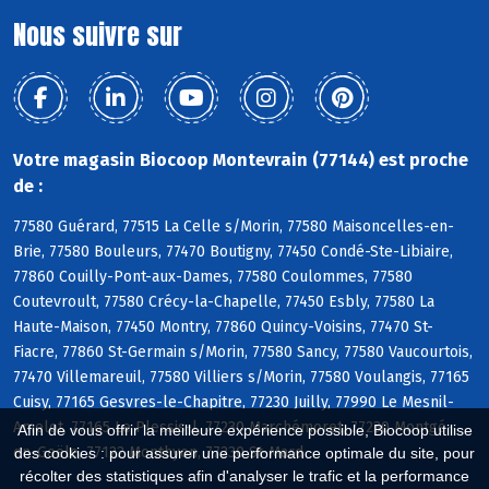
Nous suivre sur
Votre magasin Biocoop Montevrain (77144) est proche
de :
77580 Guérard, 77515 La Celle s/Morin, 77580 Maisoncelles-en-
Brie, 77580 Bouleurs, 77470 Boutigny, 77450 Condé-Ste-Libiaire,
77860 Couilly-Pont-aux-Dames, 77580 Coulommes, 77580
Coutevroult, 77580 Crécy-la-Chapelle, 77450 Esbly, 77580 La
Haute-Maison, 77450 Montry, 77860 Quincy-Voisins, 77470 St-
Fiacre, 77860 St-Germain s/Morin, 77580 Sancy, 77580 Vaucourtois,
77470 Villemareuil, 77580 Villiers s/Morin, 77580 Voulangis, 77165
Cuisy, 77165 Gesvres-le-Chapitre, 77230 Juilly, 77990 Le Mesnil-
Amelot, 77165 Le Plessis-l, 77230 Marchémoret, 77230 Montgé-
Afin de vous offrir la meilleure expérience possible, Biocoop utilise
en-Goële, 77122 Monthyon, 77230 St-Mard
des cookies : pour assurer une performance optimale du site, pour
récolter des statistiques afin d'analyser le trafic et la performance