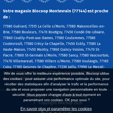
Votre magasin Biocoop Montevrain (77144) est proche
de :
77580 Guérard, 77515 La Celle s/Morin, 77580 Maisoncelles-en-
Brie, 77580 Bouleurs, 77470 Boutigny, 77450 Condé-Ste-Libiaire,
77860 Couilly-Pont-aux-Dames, 77580 Coulommes, 77580
Coutevroult, 77580 Crécy-la-Chapelle, 77450 Esbly, 77580 La
Haute-Maison, 77450 Montry, 77860 Quincy-Voisins, 77470 St-
Fiacre, 77860 St-Germain s/Morin, 77580 Sancy, 77580 Vaucourtois,
77470 Villemareuil, 77580 Villiers s/Morin, 77580 Voulangis, 77165
Cuisy, 77165 Gesvres-le-Chapitre, 77230 Juilly, 77990 Le Mesnil-
Amelot, 77165 Le Plessis-l, 77230 Marchémoret, 77230 Montgé-
Afin de vous offrir la meilleure expérience possible, Biocoop utilise
en-Goële, 77122 Monthyon, 77230 St-Mard
des cookies : pour assurer une performance optimale du site, pour
récolter des statistiques afin d'analyser le trafic et la performance
du site et vous proposer une navigation personnalisée en toute
sécurité. Vous pouvez changer d'avis à tout moment en
Biocoop.fr
Le réseau Biocoop
paramétrant vos cookies. OK pour vous ?
Copyright Biocoop 2026
En savoir plus et paramétrer les cookies