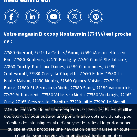
Votre magasin Biocoop Montevrain (77144) est proche
de :
77580 Guérard, 77515 La Celle s/Morin, 77580 Maisoncelles-en-
Brie, 77580 Bouleurs, 77470 Boutigny, 77450 Condé-Ste-Libiaire,
77860 Couilly-Pont-aux-Dames, 77580 Coulommes, 77580
Coutevroult, 77580 Crécy-la-Chapelle, 77450 Esbly, 77580 La
Haute-Maison, 77450 Montry, 77860 Quincy-Voisins, 77470 St-
Fiacre, 77860 St-Germain s/Morin, 77580 Sancy, 77580 Vaucourtois,
77470 Villemareuil, 77580 Villiers s/Morin, 77580 Voulangis, 77165
Cuisy, 77165 Gesvres-le-Chapitre, 77230 Juilly, 77990 Le Mesnil-
Amelot, 77165 Le Plessis-l, 77230 Marchémoret, 77230 Montgé-
Afin de vous offrir la meilleure expérience possible, Biocoop utilise
en-Goële, 77122 Monthyon, 77230 St-Mard
des cookies : pour assurer une performance optimale du site, pour
récolter des statistiques afin d'analyser le trafic et la performance
du site et vous proposer une navigation personnalisée en toute
sécurité. Vous pouvez changer d'avis à tout moment en
Biocoop.fr
Le réseau Biocoop