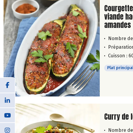
Lire la su
Courgette
viande ha
amandes
Nombre de
Préparation
Cuisson : 6
Plat principa
Lire la su
Curry de
Nombre de