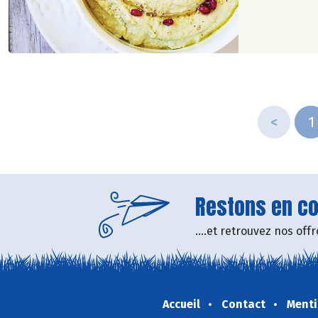
<
1
Restons en con
....et retrouvez nos of
Accueil
Contact
Menti