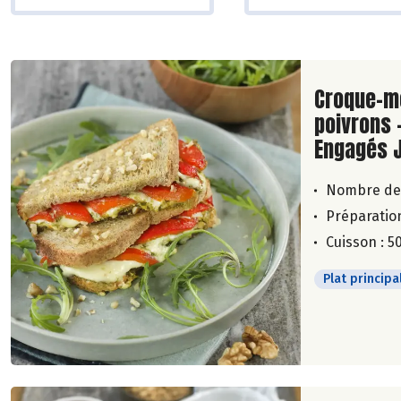
Lire la su
Croque-m
poivrons 
Engagés 
Nombre de
Préparation
Cuisson : 5
Plat principa