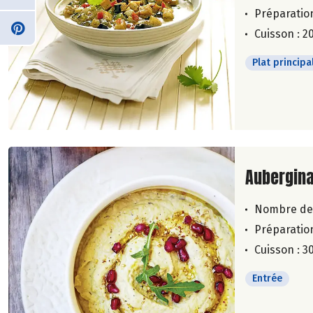
Préparation
Cuisson : 2
Plat principa
Lire la su
Aubergin
Nombre de
Préparation
Cuisson : 3
Entrée