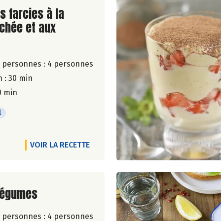
ite de la recette
s farcies à la
chée et aux
 personnes :
4 personnes
 : 30 min
0 min
l
VOIR LA RECETTE
ite de la recette
 légumes
 personnes :
4 personnes