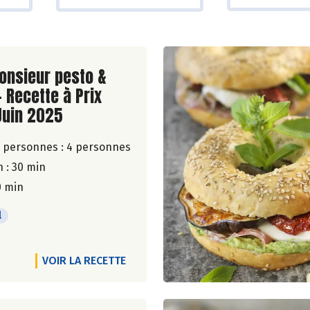
ite de la recette
onsieur pesto &
- Recette à Prix
Juin 2025
 personnes :
4 personnes
 : 30 min
0 min
l
VOIR LA RECETTE