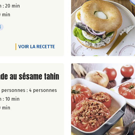
 : 20 min
0 min
l
VOIR LA RECETTE
ite de la recette
ade au sésame tahin
 personnes :
4 personnes
 : 10 min
0 min