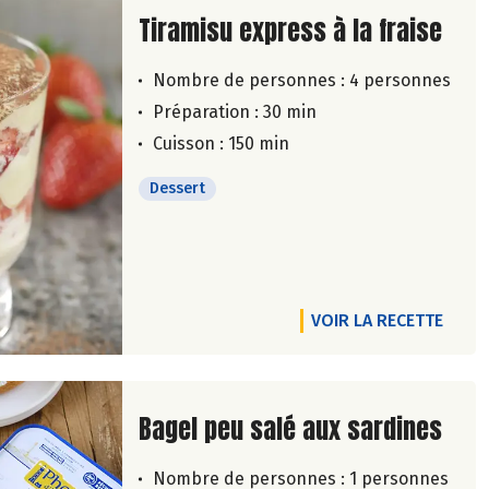
Lire la suite de la recette
Tiramisu express à la fraise
Nombre de personnes :
4 personnes
Préparation : 30 min
Cuisson : 150 min
Dessert
VOIR LA RECETTE
Lire la suite de la recette
Bagel peu salé aux sardines
Nombre de personnes :
1 personnes