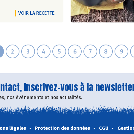
VOIR LA RECETTE
2
3
4
5
6
7
8
9
tact, inscrivez-vous à la newsletter
fres, nos événements et nos actualités.
ons légales
Protection des données
CGU
Gestio