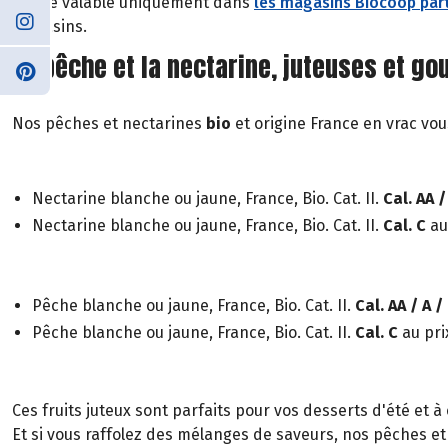
*Offre valable uniquement dans
les magasins Biocoop part
magasins.
La pêche et la nectarine, juteuses et go
Nos pêches et nectarines
bio
et origine France en vrac vo
Nectarine blanche ou jaune, France, Bio. Cat. II.
Cal. AA /
Nectarine blanche ou jaune, France, Bio. Cat. II.
Cal. C
au
Pêche blanche ou jaune, France, Bio. Cat. II.
Cal. AA / A /
Pêche blanche ou jaune, France, Bio. Cat. II.
Cal. C
au pri
Ces fruits juteux sont parfaits pour vos desserts d'été et
Et si vous raffolez des mélanges de saveurs, nos pêches e