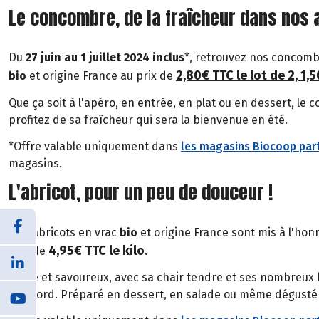
Le concombre, de la fraîcheur dans nos a
Du
27 juin au 1 juillet 2024 inclus
*, retrouvez nos concombr
2,80€ TTC le lot de 2, 1,5
bio
et origine France au prix de
Que ça soit à l'apéro, en entrée, en plat ou en dessert, le
profitez de sa fraîcheur qui sera la bienvenue en été.
*Offre valable uniquement dans
les magasins Biocoop part
magasins.
L'abricot, pour un peu de douceur !
Nos abricots en vrac
bio
et origine France sont mis à l'ho
4,95€ TTC le kilo
.
prix de
Sucré et savoureux, avec sa chair tendre et ses nombreux b
d'accord. Préparé en dessert, en salade ou même dégusté 