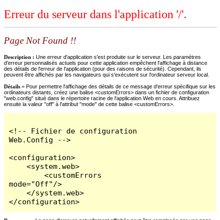
Erreur du serveur dans l'application '/'.
Page Not Found !!
Description :
Une erreur d'application s'est produite sur le serveur. Les paramètres
d'erreur personnalisés actuels pour cette application empêchent l'affichage à distance
des détails de l'erreur de l'application (pour des raisons de sécurité). Cependant, ils
peuvent être affichés par les navigateurs qui s'exécutent sur l'ordinateur serveur local.
Détails =
Pour permettre l'affichage des détails de ce message d'erreur spécifique sur les
ordinateurs distants, créez une balise <customErrors> dans un fichier de configuration
"web.config" situé dans le répertoire racine de l'application Web en cours. Attribuez
ensuite la valeur "off" à l'attribut "mode" de cette balise <customErrors>.
<!-- Fichier de configuration 
Web.Config -->

<configuration>

    <system.web>

        <customErrors 
mode="Off"/>

    </system.web>

</configuration>