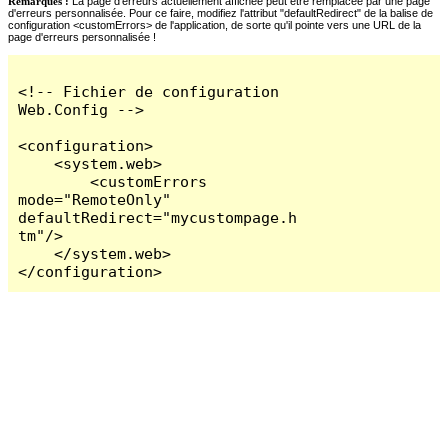
Remarques :
La page d'erreurs actuellement affichée peut être remplacée par une page
d'erreurs personnalisée. Pour ce faire, modifiez l'attribut "defaultRedirect" de la balise de
configuration <customErrors> de l'application, de sorte qu'il pointe vers une URL de la
page d'erreurs personnalisée !
<!-- Fichier de configuration 
Web.Config -->

<configuration>

    <system.web>

        <customErrors 
mode="RemoteOnly" 
defaultRedirect="mycustompage.h
tm"/>

    </system.web>

</configuration>