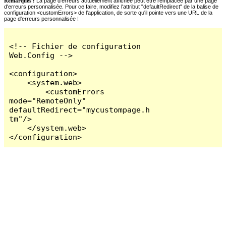
Remarques :
La page d'erreurs actuellement affichée peut être remplacée par une page
d'erreurs personnalisée. Pour ce faire, modifiez l'attribut "defaultRedirect" de la balise de
configuration <customErrors> de l'application, de sorte qu'il pointe vers une URL de la
page d'erreurs personnalisée !
<!-- Fichier de configuration 
Web.Config -->

<configuration>

    <system.web>

        <customErrors 
mode="RemoteOnly" 
defaultRedirect="mycustompage.h
tm"/>

    </system.web>

</configuration>