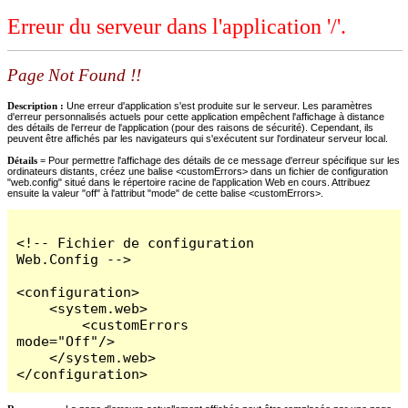
Erreur du serveur dans l'application '/'.
Page Not Found !!
Description :
Une erreur d'application s'est produite sur le serveur. Les paramètres
d'erreur personnalisés actuels pour cette application empêchent l'affichage à distance
des détails de l'erreur de l'application (pour des raisons de sécurité). Cependant, ils
peuvent être affichés par les navigateurs qui s'exécutent sur l'ordinateur serveur local.
Détails =
Pour permettre l'affichage des détails de ce message d'erreur spécifique sur les
ordinateurs distants, créez une balise <customErrors> dans un fichier de configuration
"web.config" situé dans le répertoire racine de l'application Web en cours. Attribuez
ensuite la valeur "off" à l'attribut "mode" de cette balise <customErrors>.
<!-- Fichier de configuration 
Web.Config -->

<configuration>

    <system.web>

        <customErrors 
mode="Off"/>

    </system.web>

</configuration>