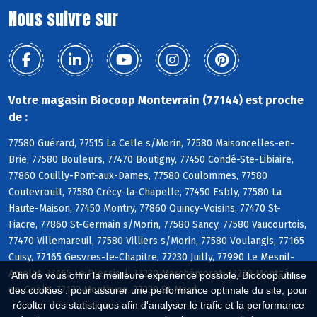
Nous suivre sur
Votre magasin Biocoop Montevrain (77144) est proche
de :
77580 Guérard, 77515 La Celle s/Morin, 77580 Maisoncelles-en-
Brie, 77580 Bouleurs, 77470 Boutigny, 77450 Condé-Ste-Libiaire,
77860 Couilly-Pont-aux-Dames, 77580 Coulommes, 77580
Coutevroult, 77580 Crécy-la-Chapelle, 77450 Esbly, 77580 La
Haute-Maison, 77450 Montry, 77860 Quincy-Voisins, 77470 St-
Fiacre, 77860 St-Germain s/Morin, 77580 Sancy, 77580 Vaucourtois,
77470 Villemareuil, 77580 Villiers s/Morin, 77580 Voulangis, 77165
Cuisy, 77165 Gesvres-le-Chapitre, 77230 Juilly, 77990 Le Mesnil-
Amelot, 77165 Le Plessis-l, 77230 Marchémoret, 77230 Montgé-
Afin de vous offrir la meilleure expérience possible, Biocoop utilise
en-Goële, 77122 Monthyon, 77230 St-Mard
des cookies : pour assurer une performance optimale du site, pour
récolter des statistiques afin d'analyser le trafic et la performance