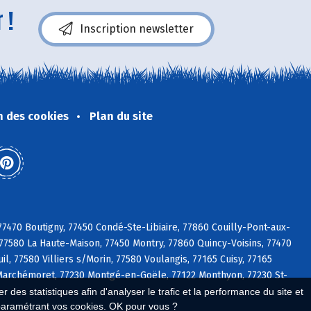
 !
Inscription newsletter
n des cookies
Plan du site
77470 Boutigny, 77450 Condé-Ste-Libiaire, 77860 Couilly-Pont-aux-
7580 La Haute-Maison, 77450 Montry, 77860 Quincy-Voisins, 77470
l, 77580 Villiers s/Morin, 77580 Voulangis, 77165 Cuisy, 77165
0 Marchémoret, 77230 Montgé-en-Goële, 77122 Monthyon, 77230 St-
 des statistiques afin d'analyser le trafic et la performance du site et
paramétrant vos cookies. OK pour vous ?