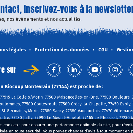
tact, inscrivez-vous à la newsletter
fres, nos événements et nos actualités.
ons légales
Protection des données
CGU
Gestio
re sur
n Biocoop Montevrain (77144) est proche de :
77515 La Celle s/Morin, 77580 Maisoncelles-en-Brie, 77580 Bouleurs, 
oulommes, 77580 Coutevroult, 77580 Crécy-la-Chapelle, 77450 Esbly, 7
0 St-Germain s/Morin, 77580 Sancy, 77580 Vaucourtois, 77470 Villemareui
itre, 77230 Juilly, 77990 Le Mesnil-Amelot, 77165 Le Plessis-l, 7723
es cookies : pour assurer une performance optimale du site, pour récolter
isée en toute sécurité. Vous pouvez changer d'avis à tout moment en 