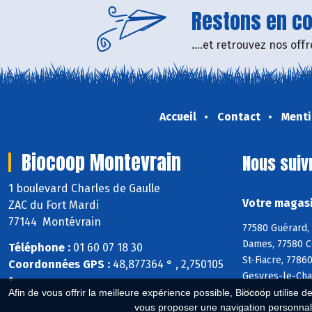
Restons en con
....et retrouvez nos of
Accueil
Contact
Menti
Biocoop Montevrain
Nous suiv
1 boulevard Charles de Gaulle
Votre magasi
ZAC du Fort Mardi
77144 Montévrain
77580 Guérard, 
Dames, 77580 C
Téléphone :
01 60 07 18 30
St-Fiacre, 7786
Coordonnées GPS :
48,877364 ° , 2,750105
Gesvres-le-Chap
°
Mard
Afin de vous offrir la meilleure expérience possible, Biocoop utilise d
vous proposer une navigation personnal