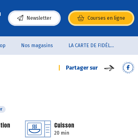
Newsletter
Courses en ligne
(s’ouvre dans une nouvelle fenêtre)
oop
Nos magasins
LA CARTE DE FIDÉLITÉ
Partager sur
er
tion
Cuisson
20 min