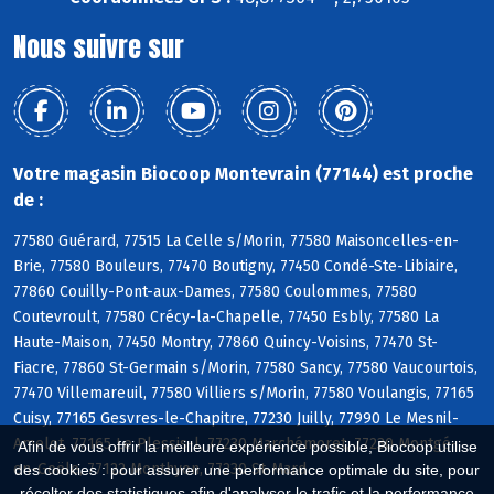
Nous suivre sur
Votre magasin Biocoop Montevrain (77144) est proche
de :
77580 Guérard, 77515 La Celle s/Morin, 77580 Maisoncelles-en-
Brie, 77580 Bouleurs, 77470 Boutigny, 77450 Condé-Ste-Libiaire,
77860 Couilly-Pont-aux-Dames, 77580 Coulommes, 77580
Coutevroult, 77580 Crécy-la-Chapelle, 77450 Esbly, 77580 La
Haute-Maison, 77450 Montry, 77860 Quincy-Voisins, 77470 St-
Fiacre, 77860 St-Germain s/Morin, 77580 Sancy, 77580 Vaucourtois,
77470 Villemareuil, 77580 Villiers s/Morin, 77580 Voulangis, 77165
Cuisy, 77165 Gesvres-le-Chapitre, 77230 Juilly, 77990 Le Mesnil-
Amelot, 77165 Le Plessis-l, 77230 Marchémoret, 77230 Montgé-
Afin de vous offrir la meilleure expérience possible, Biocoop utilise
en-Goële, 77122 Monthyon, 77230 St-Mard
des cookies : pour assurer une performance optimale du site, pour
récolter des statistiques afin d'analyser le trafic et la performance