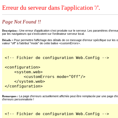
Erreur du serveur dans l'application '/'.
Page Not Found !!
Description :
Une erreur d'application s'est produite sur le serveur. Les paramètres d'erreur
par les navigateurs qui s'exécutent sur l'ordinateur serveur local.
Détails =
Pour permettre l'affichage des détails de ce message d'erreur spécifique sur les o
valeur "off" à l'attribut "mode" de cette balise <customErrors>.
<!-- Fichier de configuration Web.Config -->

<configuration>

    <system.web>

        <customErrors mode="Off"/>

    </system.web>

</configuration>
Remarques :
La page d'erreurs actuellement affichée peut être remplacée par une page d'erre
d'erreurs personnalisée !
<!-- Fichier de configuration Web.Config -->
