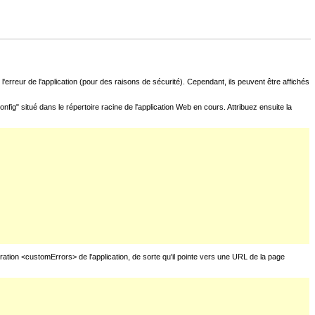
l'erreur de l'application (pour des raisons de sécurité). Cependant, ils peuvent être affichés
fig" situé dans le répertoire racine de l'application Web en cours. Attribuez ensuite la
uration <customErrors> de l'application, de sorte qu'il pointe vers une URL de la page