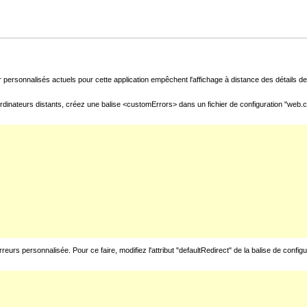
 personnalisés actuels pour cette application empêchent l'affichage à distance des détails de 
rdinateurs distants, créez une balise <customErrors> dans un fichier de configuration "web.con
urs personnalisée. Pour ce faire, modifiez l'attribut "defaultRedirect" de la balise de config