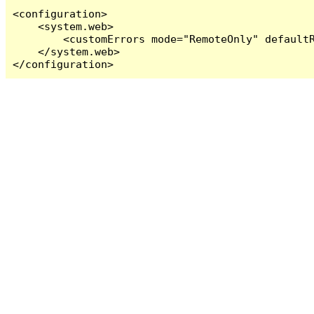
<configuration>

    <system.web>

        <customErrors mode="RemoteOnly" defaultR
    </system.web>

</configuration>