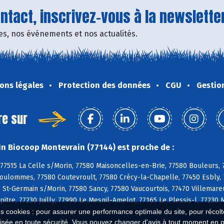
tact, inscrivez-vous à la newsletter
fres, nos événements et nos actualités.
ons légales
Protection des données
CGU
Gestio
re sur
n Biocoop Montevrain (77144) est proche de :
77515 La Celle s/Morin, 77580 Maisoncelles-en-Brie, 77580 Bouleurs, 
oulommes, 77580 Coutevroult, 77580 Crécy-la-Chapelle, 77450 Esbly, 7
0 St-Germain s/Morin, 77580 Sancy, 77580 Vaucourtois, 77470 Villemareui
itre, 77230 Juilly, 77990 Le Mesnil-Amelot, 77165 Le Plessis-l, 7723
es cookies : pour assurer une performance optimale du site, pour récolter
isée en toute sécurité. Vous pouvez changer d'avis à tout moment en 