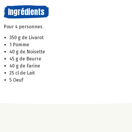
Ingrédients
Pour 4 personnes
350 g de Livarot
1 Pomme
40 g de Noisette
45 g de Beurre
40 g de Farine
25 cl de Lait
5 Oeuf