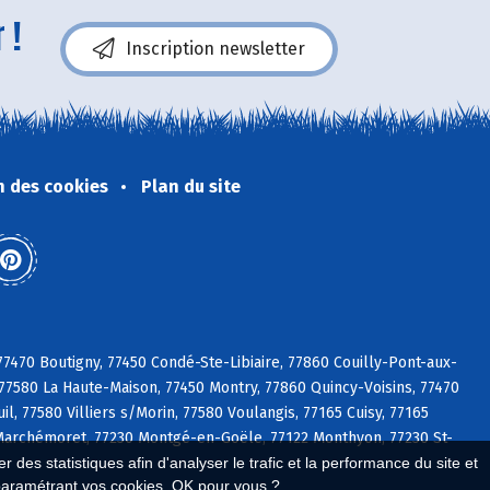
 !
Inscription newsletter
n des cookies
Plan du site
77470 Boutigny, 77450 Condé-Ste-Libiaire, 77860 Couilly-Pont-aux-
7580 La Haute-Maison, 77450 Montry, 77860 Quincy-Voisins, 77470
l, 77580 Villiers s/Morin, 77580 Voulangis, 77165 Cuisy, 77165
0 Marchémoret, 77230 Montgé-en-Goële, 77122 Monthyon, 77230 St-
 des statistiques afin d'analyser le trafic et la performance du site et
paramétrant vos cookies. OK pour vous ?