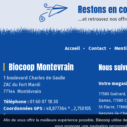
Restons en con
....et retrouvez nos of
Accueil
Contact
Menti
Biocoop Montevrain
Nous suiv
1 boulevard Charles de Gaulle
Votre magasi
ZAC du Fort Mardi
77144 Montévrain
77580 Guérard, 
Dames, 77580 C
Téléphone :
01 60 07 18 30
St-Fiacre, 7786
Coordonnées GPS :
48,877364 ° , 2,750105
Gesvres-le-Chap
°
Mard
Afin de vous offrir la meilleure expérience possible, Biocoop utilise d
vous proposer une navigation personnal