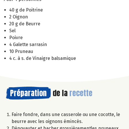
40 g de Poitrine
2 Oignon
20 g de Beurre
Sel
Poivre
4 Galette sarrasin
10 Pruneau
4 c. à s. de Vinaigre balsamique
Préparation
de la
recette
Faire fondre, dans une casserole ou une cocotte, le
beurre avec les oignons émincés.
Dénoyauter et hacher grossièrementles pruneaux.