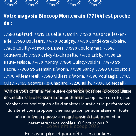
Votre magasin Biocoop Montevrain (77144) est proche
de :
77580 Guérard, 77515 La Celle s/Morin, 77580 Maisoncelles-en-
Brie, 77580 Bouleurs, 77470 Boutigny, 77450 Condé-Ste-Libiaire,
77860 Couilly-Pont-aux-Dames, 77580 Coulommes, 77580
Coutevroult, 77580 Crécy-la-Chapelle, 77450 Esbly, 77580 La
Haute-Maison, 77450 Montry, 77860 Quincy-Voisins, 77470 St-
Fiacre, 77860 St-Germain s/Morin, 77580 Sancy, 77580 Vaucourtois,
77470 Villemareuil, 77580 Villiers s/Morin, 77580 Voulangis, 77165
Cuisy, 77165 Gesvres-le-Chapitre, 77230 Juilly, 77990 Le Mesnil-
Amelot, 77165 Le Plessis-l, 77230 Marchémoret, 77230 Montgé-
Afin de vous offrir la meilleure expérience possible, Biocoop utilise
en-Goële, 77122 Monthyon, 77230 St-Mard
des cookies : pour assurer une performance optimale du site, pour
récolter des statistiques afin d'analyser le trafic et la performance
du site et vous proposer une navigation personnalisée en toute
sécurité. Vous pouvez changer d'avis à tout moment en
Biocoop.fr
Le réseau Biocoop
paramétrant vos cookies. OK pour vous ?
Copyright Biocoop 2026
En savoir plus et paramétrer les cookies