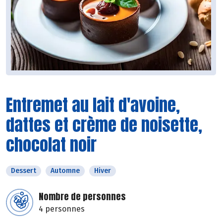
Entremet au lait d'avoine,
dattes et crème de noisette,
chocolat noir
Dessert
Automne
Hiver
Nombre de personnes
4 personnes