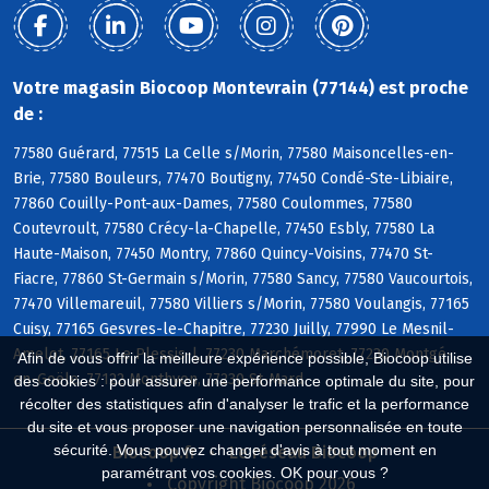
Votre magasin Biocoop Montevrain (77144) est proche
de :
77580 Guérard, 77515 La Celle s/Morin, 77580 Maisoncelles-en-
Brie, 77580 Bouleurs, 77470 Boutigny, 77450 Condé-Ste-Libiaire,
77860 Couilly-Pont-aux-Dames, 77580 Coulommes, 77580
Coutevroult, 77580 Crécy-la-Chapelle, 77450 Esbly, 77580 La
Haute-Maison, 77450 Montry, 77860 Quincy-Voisins, 77470 St-
Fiacre, 77860 St-Germain s/Morin, 77580 Sancy, 77580 Vaucourtois,
77470 Villemareuil, 77580 Villiers s/Morin, 77580 Voulangis, 77165
Cuisy, 77165 Gesvres-le-Chapitre, 77230 Juilly, 77990 Le Mesnil-
Amelot, 77165 Le Plessis-l, 77230 Marchémoret, 77230 Montgé-
Afin de vous offrir la meilleure expérience possible, Biocoop utilise
en-Goële, 77122 Monthyon, 77230 St-Mard
des cookies : pour assurer une performance optimale du site, pour
récolter des statistiques afin d'analyser le trafic et la performance
du site et vous proposer une navigation personnalisée en toute
sécurité. Vous pouvez changer d'avis à tout moment en
Biocoop.fr
Le réseau Biocoop
paramétrant vos cookies. OK pour vous ?
Copyright Biocoop 2026