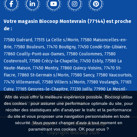
Votre magasin Biocoop Montevrain (77144) est proche
de :
77580 Guérard, 77515 La Celle s/Morin, 77580 Maisoncelles-en-
Brie, 77580 Bouleurs, 77470 Boutigny, 77450 Condé-Ste-Libiaire,
77860 Couilly-Pont-aux-Dames, 77580 Coulommes, 77580
Coutevroult, 77580 Crécy-la-Chapelle, 77450 Esbly, 77580 La
Haute-Maison, 77450 Montry, 77860 Quincy-Voisins, 77470 St-
Fiacre, 77860 St-Germain s/Morin, 77580 Sancy, 77580 Vaucourtois,
77470 Villemareuil, 77580 Villiers s/Morin, 77580 Voulangis, 77165
Cuisy, 77165 Gesvres-le-Chapitre, 77230 Juilly, 77990 Le Mesnil-
Amelot, 77165 Le Plessis-l, 77230 Marchémoret, 77230 Montgé-
Afin de vous offrir la meilleure expérience possible, Biocoop utilise
en-Goële, 77122 Monthyon, 77230 St-Mard
des cookies : pour assurer une performance optimale du site, pour
récolter des statistiques afin d'analyser le trafic et la performance
du site et vous proposer une navigation personnalisée en toute
sécurité. Vous pouvez changer d'avis à tout moment en
Biocoop.fr
Le réseau Biocoop
paramétrant vos cookies. OK pour vous ?
Copyright Biocoop 2026