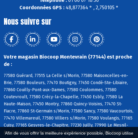
Téléphone :
01 60 07 18 30
Coordonnées GPS :
48,877364 ° , 2,750105 °
Nous suivre sur
Votre magasin Biocoop Montevrain (77144) est proche
de :
77580 Guérard, 77515 La Celle s/Morin, 77580 Maisoncelles-en-
Brie, 77580 Bouleurs, 77470 Boutigny, 77450 Condé-Ste-Libiaire,
77860 Couilly-Pont-aux-Dames, 77580 Coulommes, 77580
Coutevroult, 77580 Crécy-la-Chapelle, 77450 Esbly, 77580 La
Haute-Maison, 77450 Montry, 77860 Quincy-Voisins, 77470 St-
Fiacre, 77860 St-Germain s/Morin, 77580 Sancy, 77580 Vaucourtois,
77470 Villemareuil, 77580 Villiers s/Morin, 77580 Voulangis, 77165
Cuisy, 77165 Gesvres-le-Chapitre, 77230 Juilly, 77990 Le Mesnil-
Amelot, 77165 Le Plessis-l, 77230 Marchémoret, 77230 Montgé-
Afin de vous offrir la meilleure expérience possible, Biocoop utilise