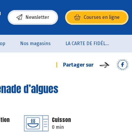
Newsletter
Courses en ligne
(s’ouvre dans une nouvelle fenêtre)
oop
Nos magasins
LA CARTE DE FIDÉLITÉ
Partager sur
penade d’algues
tion
Cuisson
0 min