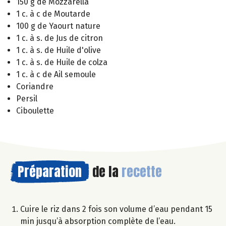
150 g de Mozzarella
1 c. à c de Moutarde
100 g de Yaourt nature
1 c. à s. de Jus de citron
1 c. à s. de Huile d'olive
1 c. à s. de Huile de colza
1 c. à c de Ail semoule
Coriandre
Persil
Ciboulette
Préparation
de la
recette
Cuire le riz dans 2 fois son volume d’eau pendant 15
min jusqu’à absorption complète de l’eau.