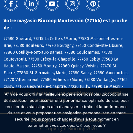
Votre magasin Biocoop Montevrain (77144) est proche
de :
77580 Guérard, 77515 La Celle s/Morin, 77580 Maisoncelles-en-
Brie, 77580 Bouleurs, 77470 Boutigny, 77450 Condé-Ste-Libiaire,
77860 Couilly-Pont-aux-Dames, 77580 Coulommes, 77580
Coutevroult, 77580 Crécy-la-Chapelle, 77450 Esbly, 77580 La
Haute-Maison, 77450 Montry, 77860 Quincy-Voisins, 77470 St-
Fiacre, 77860 St-Germain s/Morin, 77580 Sancy, 77580 Vaucourtois,
77470 Villemareuil, 77580 Villiers s/Morin, 77580 Voulangis, 77165
Cuisy, 77165 Gesvres-le-Chapitre, 77230 Juilly, 77990 Le Mesnil-
Amelot, 77165 Le Plessis-l, 77230 Marchémoret, 77230 Montgé-
Afin de vous offrir la meilleure expérience possible, Biocoop utilise
en-Goële, 77122 Monthyon, 77230 St-Mard
des cookies : pour assurer une performance optimale du site, pour
récolter des statistiques afin d'analyser le trafic et la performance
du site et vous proposer une navigation personnalisée en toute
sécurité. Vous pouvez changer d'avis à tout moment en
Biocoop.fr
Le réseau Biocoop
paramétrant vos cookies. OK pour vous ?
Copyright Biocoop 2026