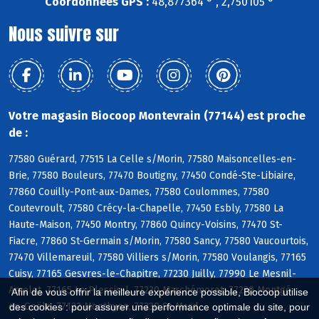
Coordonnées GPS :
48,877364 ° , 2,750105 °
Nous suivre sur
Votre magasin Biocoop Montevrain (77144) est proche
de :
77580 Guérard, 77515 La Celle s/Morin, 77580 Maisoncelles-en-
Brie, 77580 Bouleurs, 77470 Boutigny, 77450 Condé-Ste-Libiaire,
77860 Couilly-Pont-aux-Dames, 77580 Coulommes, 77580
Coutevroult, 77580 Crécy-la-Chapelle, 77450 Esbly, 77580 La
Haute-Maison, 77450 Montry, 77860 Quincy-Voisins, 77470 St-
Fiacre, 77860 St-Germain s/Morin, 77580 Sancy, 77580 Vaucourtois,
77470 Villemareuil, 77580 Villiers s/Morin, 77580 Voulangis, 77165
Cuisy, 77165 Gesvres-le-Chapitre, 77230 Juilly, 77990 Le Mesnil-
Amelot, 77165 Le Plessis-l, 77230 Marchémoret, 77230 Montgé-
Afin de vous offrir la meilleure expérience possible, Biocoop utilise
en-Goële, 77122 Monthyon, 77230 St-Mard
des cookies : pour assurer une performance optimale du site, pour