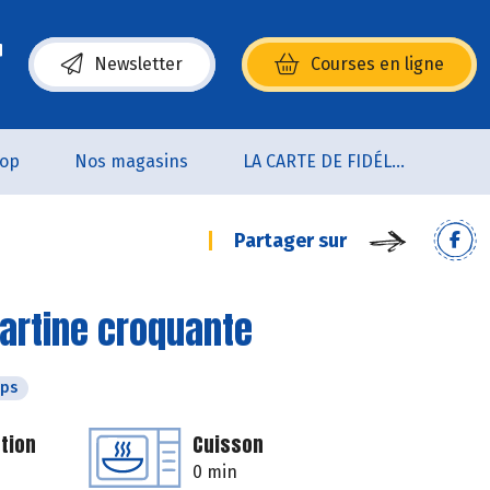
Newsletter
Courses en ligne
(s’ouvre dans une nouvelle fenêtre)
oop
Nos magasins
LA CARTE DE FIDÉLITÉ
Partager sur
artine croquante
mps
tion
Cuisson
0 min