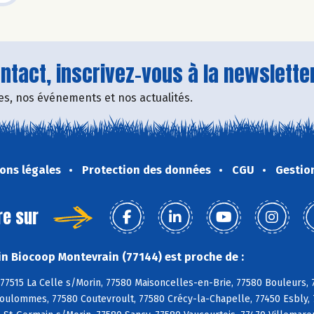
tact, inscrivez-vous à la newsletter
fres, nos événements et nos actualités.
ons légales
Protection des données
CGU
Gestio
re sur
n Biocoop Montevrain (77144) est proche de :
77515 La Celle s/Morin, 77580 Maisoncelles-en-Brie, 77580 Bouleurs, 
oulommes, 77580 Coutevroult, 77580 Crécy-la-Chapelle, 77450 Esbly, 7