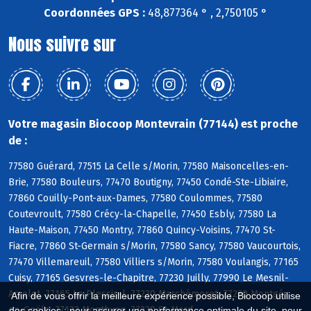
Coordonnées GPS :
48,877364 ° , 2,750105 °
Nous suivre sur
Votre magasin Biocoop Montevrain (77144) est proche
de :
77580 Guérard, 77515 La Celle s/Morin, 77580 Maisoncelles-en-
Brie, 77580 Bouleurs, 77470 Boutigny, 77450 Condé-Ste-Libiaire,
77860 Couilly-Pont-aux-Dames, 77580 Coulommes, 77580
Coutevroult, 77580 Crécy-la-Chapelle, 77450 Esbly, 77580 La
Haute-Maison, 77450 Montry, 77860 Quincy-Voisins, 77470 St-
Fiacre, 77860 St-Germain s/Morin, 77580 Sancy, 77580 Vaucourtois,
77470 Villemareuil, 77580 Villiers s/Morin, 77580 Voulangis, 77165
Cuisy, 77165 Gesvres-le-Chapitre, 77230 Juilly, 77990 Le Mesnil-
Amelot, 77165 Le Plessis-l, 77230 Marchémoret, 77230 Montgé-
Afin de vous offrir la meilleure expérience possible, Biocoop utilise
en-Goële, 77122 Monthyon, 77230 St-Mard
des cookies : pour assurer une performance optimale du site, pour