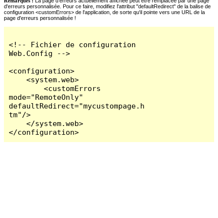
Remarques :
La page d'erreurs actuellement affichée peut être remplacée par une page
d'erreurs personnalisée. Pour ce faire, modifiez l'attribut "defaultRedirect" de la balise de
configuration <customErrors> de l'application, de sorte qu'il pointe vers une URL de la
page d'erreurs personnalisée !
<!-- Fichier de configuration 
Web.Config -->

<configuration>

    <system.web>

        <customErrors 
mode="RemoteOnly" 
defaultRedirect="mycustompage.h
tm"/>

    </system.web>

</configuration>