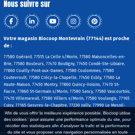
Nous suivre sur
Votre magasin Biocoop Montevrain (77144) est proche
de :
77580 Guérard, 77515 La Celle s/Morin, 77580 Maisoncelles-en-
Brie, 77580 Bouleurs, 77470 Boutigny, 77450 Condé-Ste-Libiaire,
77860 Couilly-Pont-aux-Dames, 77580 Coulommes, 77580
Coutevroult, 77580 Crécy-la-Chapelle, 77450 Esbly, 77580 La
Haute-Maison, 77450 Montry, 77860 Quincy-Voisins, 77470 St-
Fiacre, 77860 St-Germain s/Morin, 77580 Sancy, 77580 Vaucourtois,
77470 Villemareuil, 77580 Villiers s/Morin, 77580 Voulangis, 77165
Cuisy, 77165 Gesvres-le-Chapitre, 77230 Juilly, 77990 Le Mesnil-
Amelot, 77165 Le Plessis-l, 77230 Marchémoret, 77230 Montgé-
Afin de vous offrir la meilleure expérience possible, Biocoop utilise
en-Goële, 77122 Monthyon, 77230 St-Mard
des cookies : pour assurer une performance optimale du site, pour
récolter des statistiques afin d'analyser le trafic et la performance
du site et vous proposer une navigation personnalisée en toute