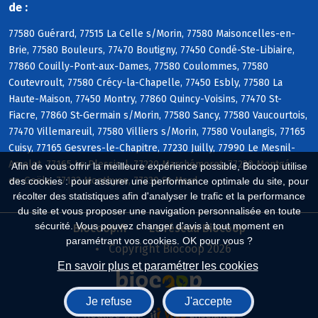
de :
77580 Guérard, 77515 La Celle s/Morin, 77580 Maisoncelles-en-
Brie, 77580 Bouleurs, 77470 Boutigny, 77450 Condé-Ste-Libiaire,
77860 Couilly-Pont-aux-Dames, 77580 Coulommes, 77580
Coutevroult, 77580 Crécy-la-Chapelle, 77450 Esbly, 77580 La
Haute-Maison, 77450 Montry, 77860 Quincy-Voisins, 77470 St-
Fiacre, 77860 St-Germain s/Morin, 77580 Sancy, 77580 Vaucourtois,
77470 Villemareuil, 77580 Villiers s/Morin, 77580 Voulangis, 77165
Cuisy, 77165 Gesvres-le-Chapitre, 77230 Juilly, 77990 Le Mesnil-
Amelot, 77165 Le Plessis-l, 77230 Marchémoret, 77230 Montgé-
Afin de vous offrir la meilleure expérience possible, Biocoop utilise
en-Goële, 77122 Monthyon, 77230 St-Mard
des cookies : pour assurer une performance optimale du site, pour
récolter des statistiques afin d'analyser le trafic et la performance
du site et vous proposer une navigation personnalisée en toute
sécurité. Vous pouvez changer d'avis à tout moment en
Biocoop.fr
Le réseau Biocoop
paramétrant vos cookies. OK pour vous ?
Copyright Biocoop 2026
En savoir plus et paramétrer les cookies
Je refuse
J'accepte
Réalisé par