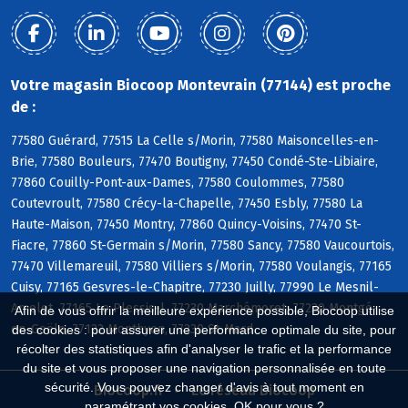
Votre magasin Biocoop Montevrain (77144) est proche
de :
77580 Guérard, 77515 La Celle s/Morin, 77580 Maisoncelles-en-
Brie, 77580 Bouleurs, 77470 Boutigny, 77450 Condé-Ste-Libiaire,
77860 Couilly-Pont-aux-Dames, 77580 Coulommes, 77580
Coutevroult, 77580 Crécy-la-Chapelle, 77450 Esbly, 77580 La
Haute-Maison, 77450 Montry, 77860 Quincy-Voisins, 77470 St-
Fiacre, 77860 St-Germain s/Morin, 77580 Sancy, 77580 Vaucourtois,
77470 Villemareuil, 77580 Villiers s/Morin, 77580 Voulangis, 77165
Cuisy, 77165 Gesvres-le-Chapitre, 77230 Juilly, 77990 Le Mesnil-
Amelot, 77165 Le Plessis-l, 77230 Marchémoret, 77230 Montgé-
Afin de vous offrir la meilleure expérience possible, Biocoop utilise
en-Goële, 77122 Monthyon, 77230 St-Mard
des cookies : pour assurer une performance optimale du site, pour
récolter des statistiques afin d'analyser le trafic et la performance
du site et vous proposer une navigation personnalisée en toute
sécurité. Vous pouvez changer d'avis à tout moment en
Biocoop.fr
Le réseau Biocoop
paramétrant vos cookies. OK pour vous ?