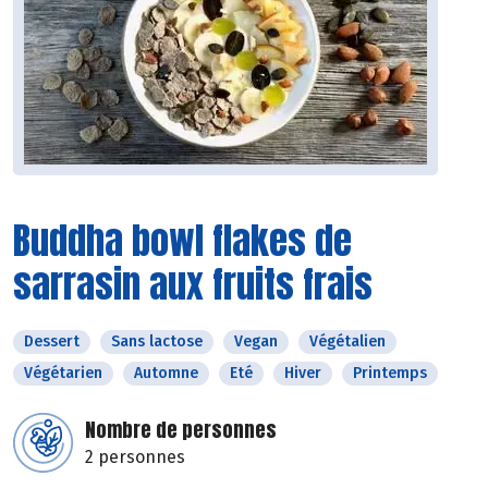
Buddha bowl flakes de
sarrasin aux fruits frais
Dessert
Sans lactose
Vegan
Végétalien
Végétarien
Automne
Eté
Hiver
Printemps
Nombre de personnes
2 personnes