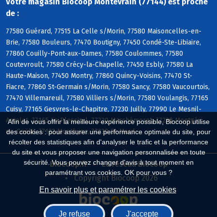
Votre magasin Biocoop Montevrain (77144) est proche
de :
77580 Guérard, 77515 La Celle s/Morin, 77580 Maisoncelles-en-
Brie, 77580 Bouleurs, 77470 Boutigny, 77450 Condé-Ste-Libiaire,
77860 Couilly-Pont-aux-Dames, 77580 Coulommes, 77580
Coutevroult, 77580 Crécy-la-Chapelle, 77450 Esbly, 77580 La
Haute-Maison, 77450 Montry, 77860 Quincy-Voisins, 77470 St-
Fiacre, 77860 St-Germain s/Morin, 77580 Sancy, 77580 Vaucourtois,
77470 Villemareuil, 77580 Villiers s/Morin, 77580 Voulangis, 77165
Cuisy, 77165 Gesvres-le-Chapitre, 77230 Juilly, 77990 Le Mesnil-
Amelot, 77165 Le Plessis-l, 77230 Marchémoret, 77230 Montgé-
Afin de vous offrir la meilleure expérience possible, Biocoop utilise
en-Goële, 77122 Monthyon, 77230 St-Mard
des cookies : pour assurer une performance optimale du site, pour
récolter des statistiques afin d'analyser le trafic et la performance
du site et vous proposer une navigation personnalisée en toute
sécurité. Vous pouvez changer d'avis à tout moment en
Biocoop.fr
Le réseau Biocoop
paramétrant vos cookies. OK pour vous ?
Copyright Biocoop 2026
En savoir plus et paramétrer les cookies
Je refuse
J'accepte