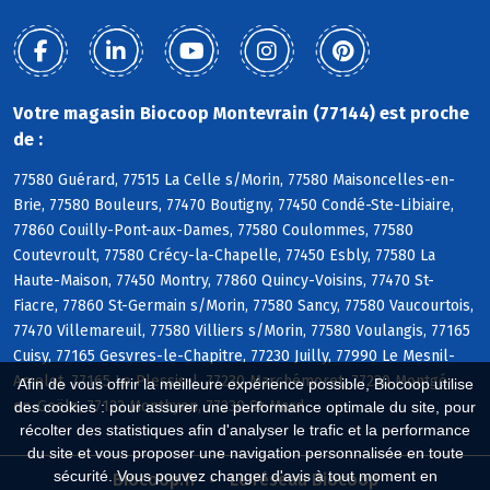
Votre magasin Biocoop Montevrain (77144) est proche
de :
77580 Guérard, 77515 La Celle s/Morin, 77580 Maisoncelles-en-
Brie, 77580 Bouleurs, 77470 Boutigny, 77450 Condé-Ste-Libiaire,
77860 Couilly-Pont-aux-Dames, 77580 Coulommes, 77580
Coutevroult, 77580 Crécy-la-Chapelle, 77450 Esbly, 77580 La
Haute-Maison, 77450 Montry, 77860 Quincy-Voisins, 77470 St-
Fiacre, 77860 St-Germain s/Morin, 77580 Sancy, 77580 Vaucourtois,
77470 Villemareuil, 77580 Villiers s/Morin, 77580 Voulangis, 77165
Cuisy, 77165 Gesvres-le-Chapitre, 77230 Juilly, 77990 Le Mesnil-
Amelot, 77165 Le Plessis-l, 77230 Marchémoret, 77230 Montgé-
Afin de vous offrir la meilleure expérience possible, Biocoop utilise
en-Goële, 77122 Monthyon, 77230 St-Mard
des cookies : pour assurer une performance optimale du site, pour
récolter des statistiques afin d'analyser le trafic et la performance
du site et vous proposer une navigation personnalisée en toute
sécurité. Vous pouvez changer d'avis à tout moment en
Biocoop.fr
Le réseau Biocoop